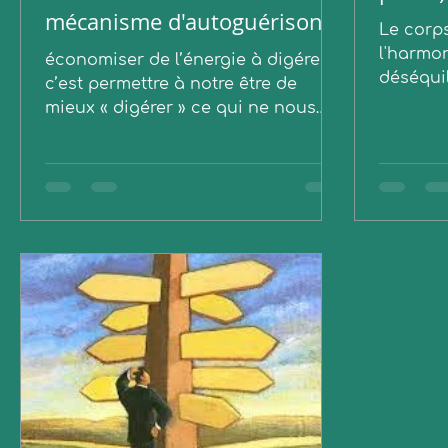
mécanisme d'autoguérison !
Le corps
l'harmon
économiser de l’énergie à digérer
déséquil
c’est permettre à notre être de
mieux « digérer » ce qui ne nous
convient pas ne nous a pas
convenu