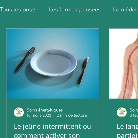
Tous les posts
Les formes-pensées
La médeci
Guérir est un chemin vers soi
Soins énergétiques
Soin
10 mars 2023
2 min de lecture
3 fé
Le jeûne intermittent ou
Le lan
comment activer son
partie)