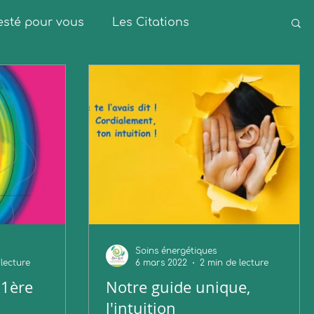
 testé pour vous
Les Citations
Soins énergétiques
 lecture
6 mars 2022
2 min de lecture
(1ère
Notre guide unique,
l'intuition