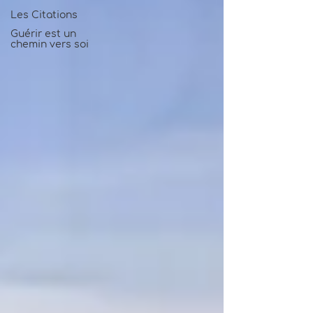
Les Citations
Guérir est un
chemin vers soi