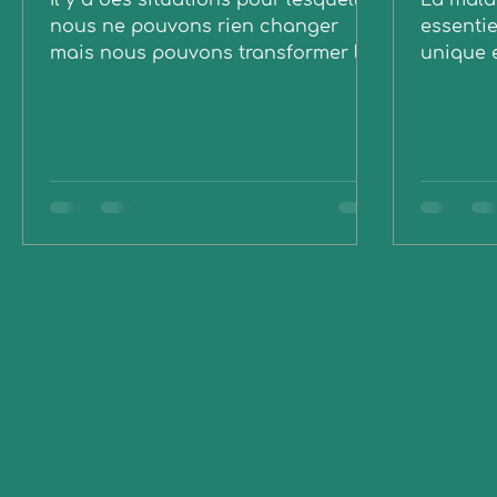
Il y a des situations pour lesquelles
La malad
nous ne pouvons rien changer
essentie
mais nous pouvons transformer le
unique e
regard que nous avons porté !
sentime
culpabil