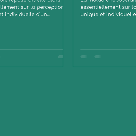
ie reposerait-elle alors
La maladie reposerait
llement sur la perception
essentiellement sur l
t individuelle d’un
unique et individuelle
nt ou d’une émotion ? La
sentiment ou d’une é
ité
trahison...