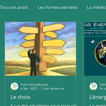
Tous les posts
Les formes-pensées
La médeci
Guérir est un chemin vers soi
Soins énergétiques
Soin
6 févr. 2022
2 min de lecture
16 o
Le choix
L'énerg