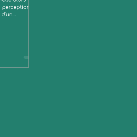
-elle alors
a perception
 d’un
motion ? La