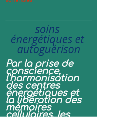
surrénales.
soins 
énergétiques et 
autoguérison
Par la prise de 
conscience, 
l'harmonisation 
des centres 
énergétiques et 
la libération des 
mémoires 
cellulaires, les 
soins 
énergétiques