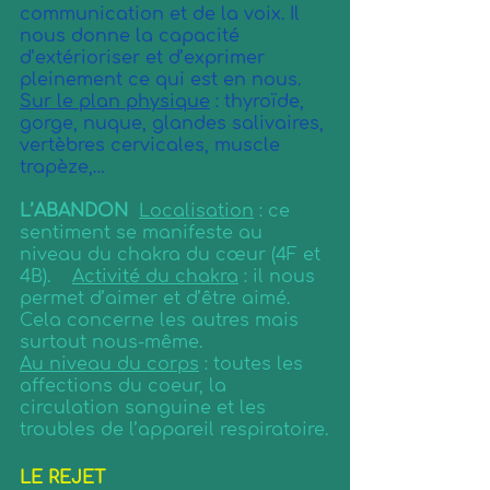
communication et de la voix. Il 
nous donne la capacité 
d’extérioriser et d’exprimer 
pleinement ce qui est en nous.
Sur le plan physique
 : thyroïde, 
gorge, nuque, glandes salivaires, 
vertèbres cervicales, muscle 
trapèze,…
L’ABANDON 
Localisation
 : ce 
sentiment se manifeste au 
niveau du chakra du cœur (4F et 
4B).    
Activité du chakra
 : il nous 
permet d’aimer et d’être aimé. 
Cela concerne les autres mais 
surtout nous-même.
Au niveau du corps
 : toutes les 
affections du coeur, la 
circulation sanguine et les 
troubles de l’appareil respiratoire.
LE REJET