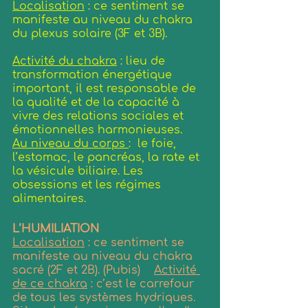
Localisation
 : ce sentiment se 
manifeste au niveau du chakra 
du plexus solaire (3F et 3B).           
Activité du chakra
 : lieu de 
transformation énergétique 
important, il est responsable de 
la qualité et de la capacité à 
vivre des relations sociales et 
émotionnelles harmonieuses. 
Au niveau du corps 
:  le foie, 
l’estomac, le pancréas, la rate et 
la vésicule biliaire. Les 
obsessions et les régimes 
alimentaires.
L’HUMILIATION
Localisation
 : ce sentiment se 
manifeste au niveau du chakra 
sacré (2F et 2B). (Pubis)    
Activité 
de ce chakra
 : c’est le carrefour 
de tous les systèmes hydriques. 