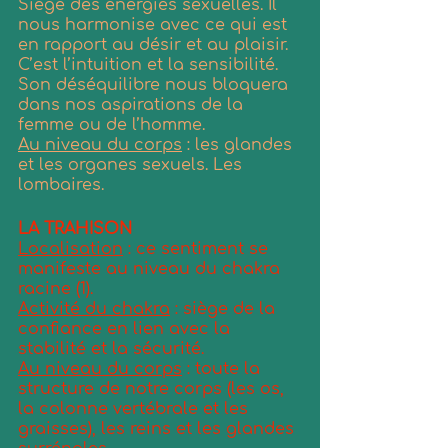
Siège des énergies sexuelles. Il 
nous harmonise avec ce qui est 
en rapport au désir et au plaisir. 
C’est l’intuition et la sensibilité. 
Son déséquilibre nous bloquera 
dans nos aspirations de la 
femme ou de l’homme.    
Au niveau du corps
 : les glandes 
et les organes sexuels. Les 
lombaires.
LA TRAHISON
Localisation
 : ce sentiment se 
manifeste au niveau du chakra 
racine (1).
Activité du chakra
 : siège de la 
confiance en lien avec la 
stabilité et la sécurité.
Au niveau du corps
 : toute la 
structure de notre corps (les os, 
la colonne vertébrale et les 
graisses), les reins et les glandes 