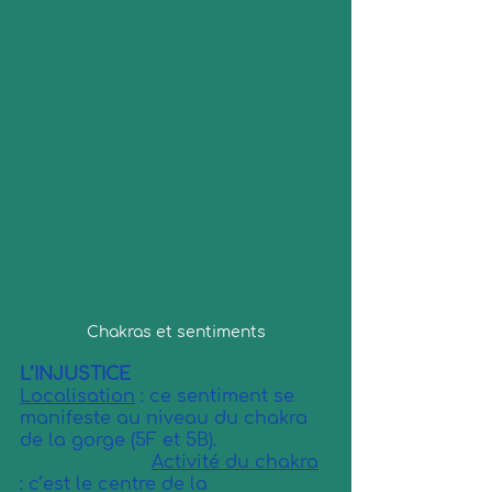
Chakras et sentiments
L’INJUSTICE
Localisation
 : ce sentiment se 
manifeste au niveau du chakra 
de la gorge (5F et 5B).                     
Activité du chakra
: c’est le centre de la 