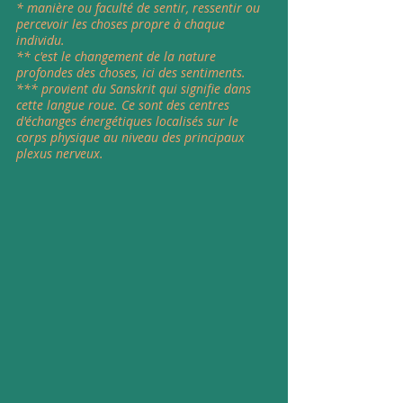
* manière ou faculté de sentir, ressentir ou 
percevoir les choses propre à chaque 
individu.
** c'est le changement de la nature 
profondes des choses, ici des sentiments.
*** provient du Sanskrit qui signifie dans 
cette langue roue. Ce sont des centres 
d'échanges énergétiques localisés sur le 
corps physique au niveau des principaux 
plexus nerveux.