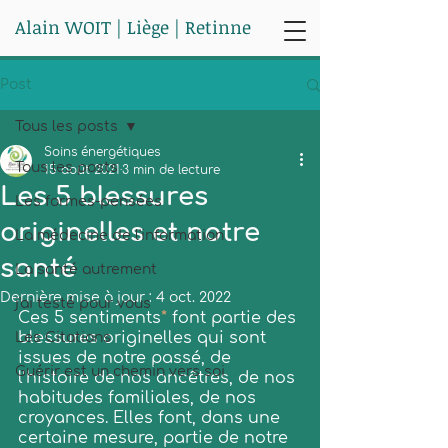
Alain WOIT | Liège | Retinne
Post
Tous les posts
Soins énergétiques
Tous les posts
15 août 2021
3 min de lecture
Les 5 blessures
Les formes-pensées
originelles et notre
La médecine de l'information
santé
La santé autrement
Dernière mise à jour :
4 oct. 2022
j'ai testé pour vous
Ces 5 sentiments
*
 font partie des 
blessures originelles qui sont 
Les Citations
issues de notre passé, de 
Guérir est un chemin vers soi
l’histoire de nos ancêtres, de nos 
habitudes familiales, de nos 
croyances. Elles font, dans une 
certaine mesure, partie de notre 