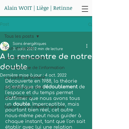
Alain WOIT | Liège | Retinne
Post
Tous les posts
Soins énergétiques
Tous les posts
31 août 2021
2 min de lecture
A la rencontre de notre
Les formes-pensées
double
La médecine de l'information
Dernière mise à jour :
4 oct. 2022
La santé autrement
Découverte en 1988, la théorie 
scientifique de 
dédoublement
 de 
j'ai testé pour vous
l'espace et du temps permet 
Les Citations
d'affirmer que nous avons tous 
un 
double
. Imperceptible, mais 
Guérir est un chemin vers soi
pourtant bien réel, cet autre 
nous-même peut nous guider à 
chaque instant, tant que l'on sait 
établir avec lui une relation 