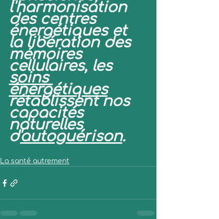
l'harmonisation 
des centres 
énergétiques et 
la libération des 
mémoires 
cellulaires, les 
soins 
énergétiques
rétablissent nos 
capacités 
naturelles 
d'
autoguérison
.
La santé autrement