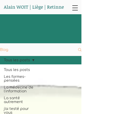
Alain WOIT | Liège | Retinne
Blog
Tous les posts
Tous les posts
Les formes-
pensées
La médecine de
l'information
La santé
autrement
j'ai testé pour
vous