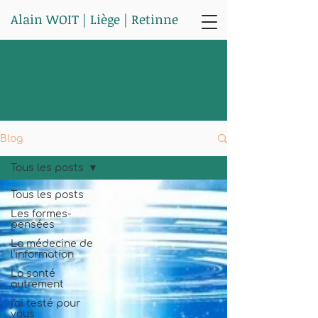
Alain WOIT | Liège | Retinne
Blog
Tous les posts
Tous les posts
Les formes-
pensées
La médecine de
l'information
La santé
autrement
j'ai testé pour
vous